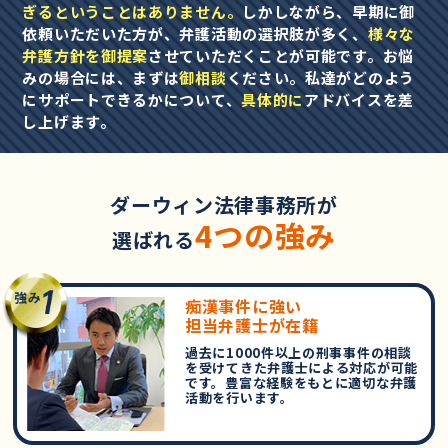
ぎるということはありません。
しかしながら、早期に御
依頼いただいた方が、弁護活動の選択肢が多く、
様々な
弁護方針を御提案
させていただくことが可能です。お悩
みの場合には、まずは
御相談
ください。私達がどのよう
にサポートできるかについて、
具体的に
アドバイスを差
し上げます。
ダーウィン法律事務所が
4つの強み
選ばれる
痴漢事件に強い
担当弁護士が在籍
過去に1000件以上の刑事事件の相談
を受けてきた弁護士による対応が可能
です。豊富な経験をもとに適切な弁護
活動を行います。