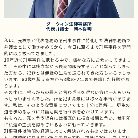
ダーウィン法律事務所
代表弁護士 岡本裕明
私は、元検事が代表を務める刑事事件に特化した法律事務所で
弁護士として働き始めてから、今日に至るまで刑事事件を専門
的に取り扱ってきました。
10年近く刑事事件に携わる中で、様々な方にお会いしてきまし
た。その中には残念ながら長期間服役することとなってしまっ
た方から、犯罪とは無縁の生活を送られてきた方もいらっしゃ
います。80歳を超える方から8歳の少年まで弁護した経験があ
ります。
その中に、根っからの悪人と言わざるを得ない方は一人もいら
っしゃいませんでした。罪を犯す背景には様々な事情がありま
す。私は、そのような背景についてまで十分に理解し、更生の
道を歩めるように弁護活動を行う事を心がけています。
もちろん、罪を争う場合には徹底的に捜査機関と争い、裁判所
に私達の主張を認めさせるように戦っていきます。
刑事事件は時間の経過によって解決されるものではありませ
ん。御依頼にならない場合であっても、親身にお話しさせてい