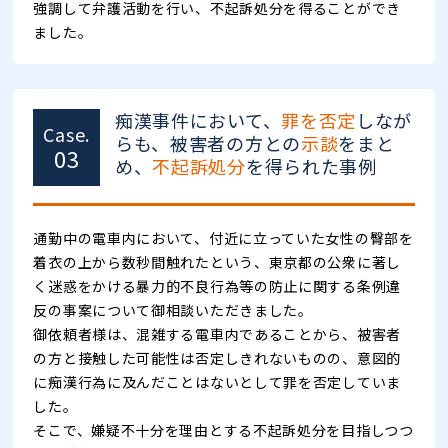
強調して弁護活動を行い、不起訴処分を得ることができ
ました。
痴漢事件において、
罪を否定
しなが
Case.
らも、被害者の方との
示談
をまと
03
め、
不起訴処分
を得られた事例
通勤中の電車内において、付近に立っていた女性の臀部を
着衣の上から数秒間触れたという、東京都の公衆に著し
く迷惑をかける暴力的不良行為等の防止に関する条例違
反の事案について御相談いただきました。
御依頼者様は、混雑する電車内であることから、被害者
の方と接触した可能性は否定しきれないものの、意図的
に痴漢行為に及んだことはないとして罪を否定していま
した。
そこで、嫌疑不十分を理由とする不起訴処分を目指しつつ