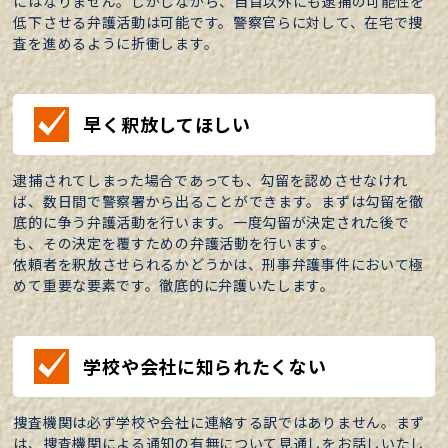
にはなりません。しかしながら、自首以外にも逮捕の可能性を
低下させる弁護活動は可能です。警察官らに対して、在宅で捜
査を進めるように折衝します。
早く釈放してほしい
逮捕されてしまった場合であっても、勾留を認めさせなけれ
ば、数日間で警察署から出ることができます。まずは勾留を徹
底的に争う弁護活動を行います。一度勾留が決定された後で
も、その決定を覆すための弁護活動を行います。
依頼者を釈放させられるかどうかは、刑事弁護事件において極
めて重要な要素です。徹底的に弁護いたします。
学校や会社に知られたくない
捜査機関は必ず学校や会社に連絡する訳ではありません。まず
は、捜査機関による通知の有無について見通しをお話しいたし