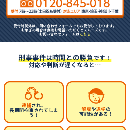
受付時間外は、問い合わせフォームでもお受付しております。
お急ぎの場合は直接お電話いただくとスムーズです。
お問い合わせフォームは
こちら
刑事事件
時間との勝負
は
です！
対応や判断が遅くなると…
逮捕
され、
解雇
や
退学
の
長期間拘束されてしま
可能性がある！
う！