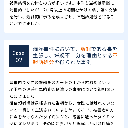
被害感情をお持ちの方が多いです。本件も当初は示談に
消極的でしたが、2か月以上の期間をかけて粘り強く交渉
を行い、最終的に示談を成立させ、不起訴処分を得るこ
とができました。
痴漢事件において、
冤罪
である事を
Case.
主張し、嫌疑不十分を理由とする
不
02
起訴処分
を得られた事例
電車内で女性の臀部をスカートの上から触れたという、
埼玉県の迷惑行為防止条例違反の事案について御相談い
ただきました。
御依頼者様は逮捕された当初から、女性には触れていな
いと一貫して主張されていました。そこで、被害者の方
に声をかけられたタイミングと、被害に遭ったタイミン
グにズレがあり、その間に真犯人と誤解した可能性等を