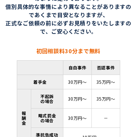
個別具体的な事情により異なることがありますの
であくまで目安となりますが、
正式なご依頼の前に必ずお見積りをいたしますの
で、ご安心ください。
初回相談料30分まで無料
自白事件
否認事件
着手金
30万円～
35万円～
不起訴
30万円～
35万円～
の場合
報
略式罰金
酬
30万円～
－
の場合
金
準抗告成功