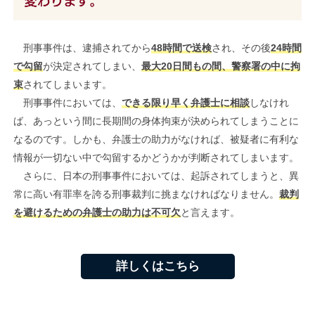
刑事事件は、逮捕されてから
48時間で送検
され、その後
24時間
で勾留
が決定されてしまい、
最大20日間もの間、警察署の中に拘
束
されてしまいます。
刑事事件においては、
できる限り早く弁護士に相談
しなけれ
ば、あっという間に長期間の身体拘束が決められてしまうことに
なるのです。しかも、弁護士の助力がなければ、被疑者に有利な
情報が一切ない中で勾留するかどうかが判断されてしまいます。
さらに、日本の刑事事件においては、起訴されてしまうと、異
常に高い有罪率を誇る刑事裁判に挑まなければなりません。
裁判
を避けるための弁護士の助力は不可欠
と言えます。
詳しくはこちら