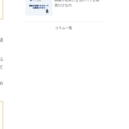
賄賂が犯罪になるのって公務
員だけなの
コラム一覧
貸
払
て
め