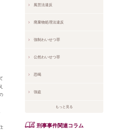
風営法違反
廃棄物処理法違反
強制わいせつ罪
公然わいせつ罪
恐喝
て
え
強盗
の
もっと見る
、
刑事事件関連コラム
仕