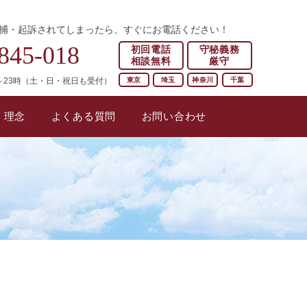
捕・起訴されてしまったら、すぐにお電話ください！
845-018
初回電話
守秘義務
相談無料
厳守
東京
埼玉
神奈川
千葉
～23時（土・日・祝日も受付）
・理念
よくある質問
お問い合わせ