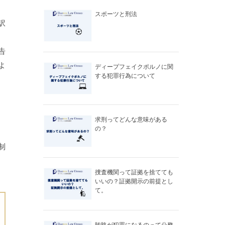
スポーツと刑法
訳
告
よ
ディープフェイクポルノに関
する犯罪行為について
求刑ってどんな意味がある
の？
制
捜査機関って証拠を捨てても
いいの？証拠開示の前提とし
て。