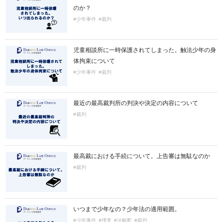
のか？
#少年事件
#裁判
児童相談所に一時保護されてしまった。触法少年の身
体拘束について
#少年事件
#裁判
最近の最高裁判所の判決や決定の内容について
#裁判
最高裁における手続について。上告審は無駄なのか
#裁判
いつまで少年なの？少年法の適用範囲。
#少年事件
#捜査
#法解釈
#裁判