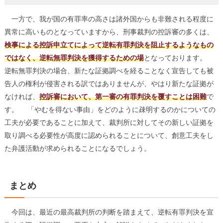
一方で、我が国の有罪率の高さは諸外国からも非難される程度に
異常に高いものとなっていますから、刑事裁判の控訴審の多くは、
検事による控訴申立てによって逆転有罪判決を阻止するようなもの
ではなく、逆転無罪判決を獲得するための場
となっております。
逆転無罪判決の場合、新たな証拠調べを経ることなく宣告しても被
告人の権利が侵害される訳ではありませんが、やはり新たな証拠が
なければ、
控訴審において、第一審の有罪判決を覆すことは困難
で
す。 「やむを得ない事由」をどのように疎明するのかについての
工夫が必要であることに加えて、裁判所に対してその新しい証拠を
取り調べる必要性が高度に認められることについて、創意工夫をし
た弁護活動が求められることになるでしょう。
まとめ
今回は、最近の最高裁判所の判断を踏まえて、逆転有罪判決を宣