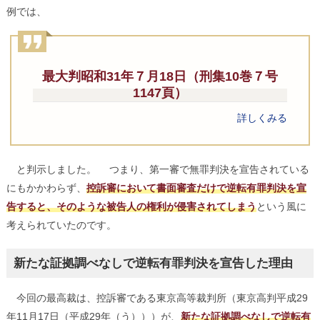
例では、
最大判昭和31年７月18日（刑集10巻７号
1147頁）
詳しくみる
と判示しました。 つまり、第一審で無罪判決を宣告されている
にもかかわらず、
控訴審において書面審査だけで逆転有罪判決を宣
告すると、そのような被告人の権利が侵害されてしまう
という風に
考えられていたのです。
新たな証拠調べなしで逆転有罪判決を宣告した理由
今回の最高裁は、控訴審である東京高等裁判所（東京高判平成29
年11月17日（平成29年（う）））が、
新たな証拠調べなしで逆転有