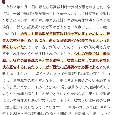
令和２年１月23日に新たな最高裁判所の判断が示されました。争
点は、一審で無罪判決が宣告された被告人に対して検察官が控訴し
た場合において、控訴審が被告人に対して逆転有罪判決を宣告する
場合に、新たな証拠調べが必要かどうかという点です。 この点に
ついては、
過去にも最高裁が逆転有罪判決を言い渡すためには、被
告人の権利を守るためにも、新たな証拠調べが必要であるという判
断をしていた
のですが、古い判例でしたので、その判例の考え方が
変更されるかどうかが注目されていました。
今回の判決では、最高
裁が、従前の最高裁の考え方を維持し、被告人に対して逆転有罪判
決を宣告するにあたって、必ず新たな証拠調べが必要である
との判
断を示しました。 多くの方にとって刑事裁判は縁遠い存在でしょ
うし、刑事裁判の控訴審となると、更に考える機会のない手続であ
ろうと思います。 しかしながら、長い歳月をかけて裁判を行い、
ようやく冤罪を晴らすことができたにもかかわらず、安易に控訴審
において有罪の判決が宣告されてしまうと、被告人や御家族の負担
は耐え難いものとなってしまいます。 今回のコラムでは、令和２
年１月23日の最高裁判所の判断との関係で、控訴審の手続について