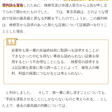
罪判決を宣告
したために、検察官及び弁護人双方から上告が申し立
てられて開かれたものでした。 では、東京高裁は、どのような理
由で従前の最高裁と異なる判断を下したのでしょうか。この裁判例
は、検察官から請求のあった新たな証拠について証拠調べを行うこ
ととした場合、
必要性も第一審の弁論終結前に取調べを請求することが
できなかったやむを得ない事由も認められない証拠を採
用するという不合理なことになる。…検察官の請求する
上記証拠を直接に取り調べることによって、被告人の権
利、利益の保護につながるとは考えられない。
と判示しました。 そして、第一審に差し戻すことについても、
「手続を遅延させることにしかならないものと考えられる。」とし
た上で、過去の最高裁の判断については、