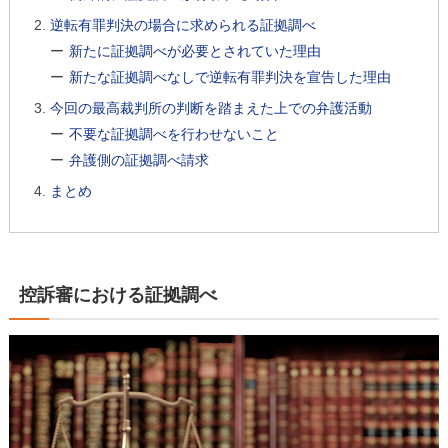
逆転有罪判決の場合に求められる証拠調べ
新たに証拠調べが必要とされていた理由
新たな証拠調べなしで逆転有罪判決を宣告した理由
今回の最高裁判所の判断を踏まえた上での弁護活動
不要な証拠調べを行わせないこと
弁護側の証拠調べ請求
まとめ
控訴審における証拠調べ