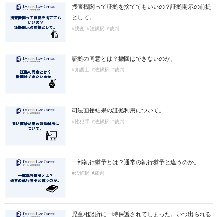
捜査機関って証拠を捨ててもいいの？証拠開示の前提
として。
#捜査
#法解釈
#裁判
証拠の同意とは？撤回はできないのか。
#弁護士
#法解釈
#裁判
司法面接結果の証拠利用について。
#性犯罪
#法解釈
#裁判
一部執行猶予とは？通常の執行猶予と違うのか。
#法解釈
#裁判
児童相談所に一時保護されてしまった。いつ出られる