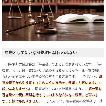
原則として新たな証拠調べは行われない
刑事裁判の控訴審は「事後審」であると理解されています。「事
後審」とは、第一審に誤りが認められるかどうかを、第一審で用い
られた証拠に基づいて事後的に審査する方法です。 ですから、
裁
判を最初からやり直す（このような方法を「覆審」と言います。）
訳ではありません
し、民事裁判における控訴審のように、
第一審を
引き継いで更に審理を行う（このような方法を「続審」と言いま
す。）訳でもありません
。 したがって、刑事裁判の控訴審は、基