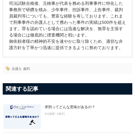
司法試験合格後、元検事が代表を務める刑事事件に特化した
事務所で研鑽を積み、少年事件、控訴事件、上告事件、裁判
員裁判等についても、豊富な経験を有しております。これま
で刑事事件の弁護人として携わった事件の実績は500件を超え
ます。罪を認めている場合には迅速な解決を、無罪を主張す
る場合には徹底的に捜査機関と戦います。
御依頼者様の精神的不安を速やかに取り除くため、適切な弁
護方針を丁寧かつ迅速に提供できるように努めております。
弁護士
裁判
関連する記事
求刑ってどんな意味があるの？
#法解釈
#裁判