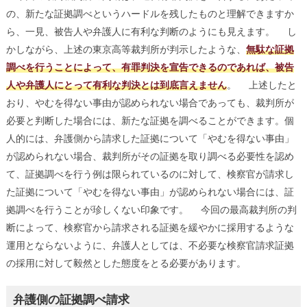
の、新たな証拠調べというハードルを残したものと理解できますか
ら、一見、被告人や弁護人に有利な判断のようにも見えます。 し
かしながら、上述の東京高等裁判所が判示したような、
無駄な証拠
調べを行うことによって、有罪判決を宣告できるのであれば、被告
人や弁護人にとって有利な判決とは到底言えません
。 上述したと
おり、やむを得ない事由が認められない場合であっても、裁判所が
必要と判断した場合には、新たな証拠を調べることができます。個
人的には、弁護側から請求した証拠について「やむを得ない事由」
が認められない場合、裁判所がその証拠を取り調べる必要性を認め
て、証拠調べを行う例は限られているのに対して、検察官が請求し
た証拠について「やむを得ない事由」が認められない場合には、証
拠調べを行うことが珍しくない印象です。 今回の最高裁判所の判
断によって、検察官から請求される証拠を緩やかに採用するような
運用とならないように、弁護人としては、不必要な検察官請求証拠
の採用に対して毅然とした態度をとる必要があります。
弁護側の証拠調べ請求