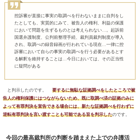
控訴審が直接に事実の取調べを行わないままに自判をし
たとしても、実質的にみて、被告人の権利、利益の保護
において問題を生ずるものとは考えられない…。起訴前
国選弁護制度、公判前整理手続、裁判員裁判制度が導入
され、取調べの録音録画が行われている現在…一律に控
訴審において自らの事実の取調べを行う必要があるとす
る解釈を維持することは…今日においては、その正当性
に疑問がある
と判示したのです。
要するに無駄な証拠調べをしたところで被
告人の権利保護にはつながらないため、既に取調べ済の証拠のみに
よって有罪判決を宣告できる場合には、新たな証拠調べを行わずに
逆転有罪判決を言い渡すことも可能である旨を判示した
のです。
今回の最高裁判所の判断を踏まえた上での弁護活