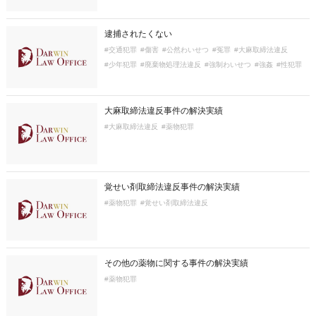
逮捕されたくない
#交通犯罪
#傷害
#公然わいせつ
#冤罪
#大麻取締法違反
#少年犯罪
#廃棄物処理法違反
#強制わいせつ
#強姦
#性犯罪
#恐喝
#痴漢
#盗撮
#窃盗
#薬物犯罪
#覚せい剤取締法違反
#詐欺
#財産犯
#迷惑行為防止条例違反
#逮捕
#風営法違反
#麻薬及び向精神薬取締法違反
大麻取締法違反事件の解決実績
#大麻取締法違反
#薬物犯罪
覚せい剤取締法違反事件の解決実績
#薬物犯罪
#覚せい剤取締法違反
その他の薬物に関する事件の解決実績
#薬物犯罪