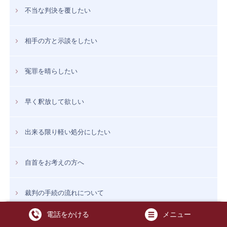
不当な判決を覆したい
相手の方と示談をしたい
冤罪を晴らしたい
早く釈放して欲しい
出来る限り軽い処分にしたい
自首をお考えの方へ
裁判の手続の流れについて
電話をかける
メニュー
トップ
ご相談内容
警察や検察の取調べをうけている又は受ける前の方