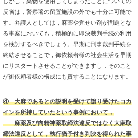
しかし，薬物を使用してしまったことについての
反省は，警察署の留置施設の外でも十分に可能で
す。弁護人としては，麻薬や覚せい剤が問題とな
る事案においても，積極的に即決裁判手続の利用
を検討するべきでしょう。早期に刑事裁判手続を
終結させることで，御依頼者様の社会生活を早期
にリスタートさせることができますし，そのこと
が御依頼者様の構成にも資することになります。
④ 大麻であるとの説明を受けて譲り受けたコカ
インを所持していたという事例において，
麻薬及び向精神薬取締法違反ではなく大麻取
締法違反として，執行猶予付き判決を得られた事