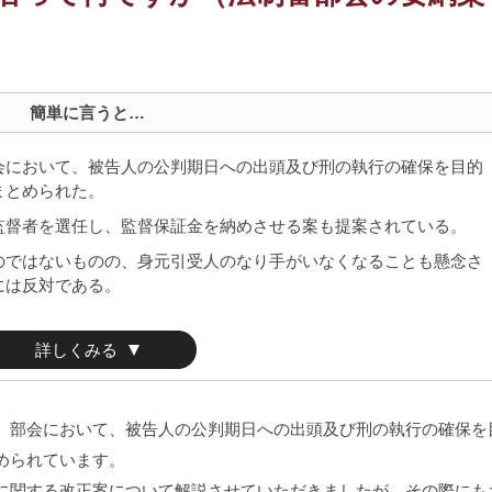
簡単に言うと…
会において、被告人の公判期日への出頭及び刑の執行の確保を目的
まとめられた。
監督者を選任し、監督保証金を納めさせる案も提案されている。
のではないものの、身元引受人のなり手がいなくなることも懸念さ
には反対である。
詳しくみる
部会において、被告人の公判期日への出頭及び刑の執行の確保を
められています。
関する改正案について解説させていただきましたが、その際にも