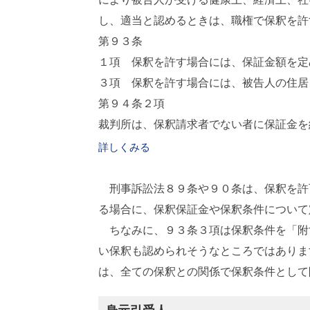
し、適当と認めるときは、職権で保釈を許
第９３条
１項 保釈を許す場合には、保証金額を定
３項 保釈を許す場合には、被告人の住居
第９４条２項
裁判所は、保釈請求者でない者に保証金を
詳しくみる
刑事訴訟法８９条や９０条は、保釈を許
る場合に、保釈保証金や保釈条件について
ちなみに、９３条３項は保釈条件を「附
い保釈も認められそうなところではありま
は、全ての保釈との関係で保釈条件として