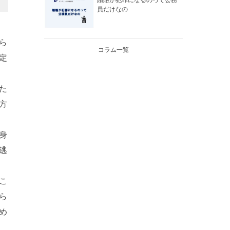
賄賂が犯罪になるのって公務
員だけなの
ら
コラム一覧
定
た
方
身
逃
こ
ら
め