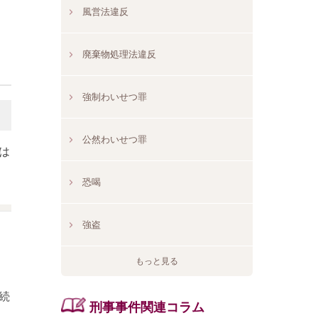
風営法違反
廃棄物処理法違反
強制わいせつ罪
公然わいせつ罪
は
恐喝
強盗
もっと見る
続
刑事事件関連コラム