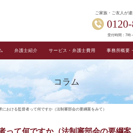
ご家族・ご友人が逮
0120-
受付時間：7時
ム
弁護士紹介
サービス・弁護士費用
事務所概要
コラム
求における監督者って何ですか（法制審部会の要綱案をみて）
者って何ですか（法制審部会の要綱案