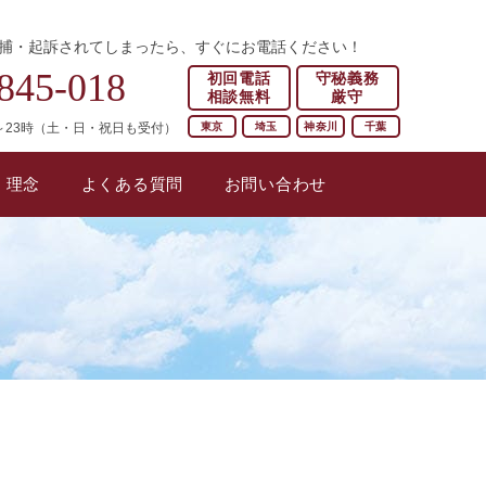
捕・起訴されてしまったら、すぐにお電話ください！
845-018
初回電話
守秘義務
相談無料
厳守
東京
埼玉
神奈川
千葉
～23時（土・日・祝日も受付）
・理念
よくある質問
お問い合わせ