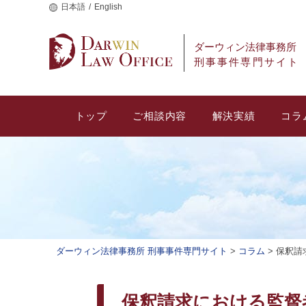
日本語
English
ダーウィン法律事務所
刑事事件専門サイト
トップ
ご相談内容
解決実績
コラ
ダーウィン法律事務所 刑事事件専門サイト
>
コラム
>
保釈請
保釈請求における監督