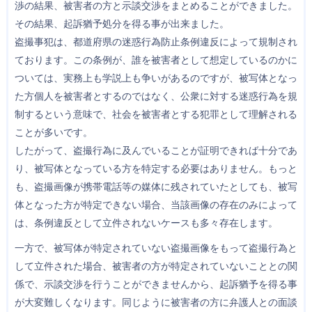
渉の結果、被害者の方と示談交渉をまとめることができました。
その結果、起訴猶予処分を得る事が出来ました。
盗撮事犯は、都道府県の迷惑行為防止条例違反によって規制され
ております。この条例が、誰を被害者として想定しているのかに
ついては、実務上も学説上も争いがあるのですが、被写体となっ
た方個人を被害者とするのではなく、公衆に対する迷惑行為を規
制するという意味で、社会を被害者とする犯罪として理解される
ことが多いです。
したがって、盗撮行為に及んでいることが証明できれば十分であ
り、被写体となっている方を特定する必要はありません。もっと
も、盗撮画像が携帯電話等の媒体に残されていたとしても、被写
体となった方が特定できない場合、当該画像の存在のみによって
は、条例違反として立件されないケースも多々存在します。
一方で、被写体が特定されていない盗撮画像をもって盗撮行為と
して立件された場合、被害者の方が特定されていないこととの関
係で、示談交渉を行うことができませんから、起訴猶予を得る事
が大変難しくなります。同じように被害者の方に弁護人との面談