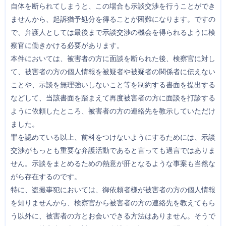
自体を断られてしまうと、この場合も示談交渉を行うことができ
ませんから、起訴猶予処分を得ることが困難になります。ですの
で、弁護人としては最後まで示談交渉の機会を得られるように検
察官に働きかける必要があります。
本件においては、被害者の方に面談を断られた後、検察官に対し
て、被害者の方の個人情報を被疑者や被疑者の関係者に伝えない
ことや、示談を無理強いしないこと等を制約する書面を提出する
などして、当該書面を踏まえて再度被害者の方に面談を打診する
ように依頼したところ、被害者の方の連絡先を教示していただけ
ました。
罪を認めている以上、前科をつけないようにするためには、示談
交渉がもっとも重要な弁護活動であると言っても過言ではありま
せん。示談をまとめるための熱意が肝となるような事案も当然な
がら存在するのです。
特に、盗撮事犯においては、御依頼者様が被害者の方の個人情報
を知りませんから、検察官から被害者の方の連絡先を教えてもら
う以外に、被害者の方とお会いできる方法はありません。そうで