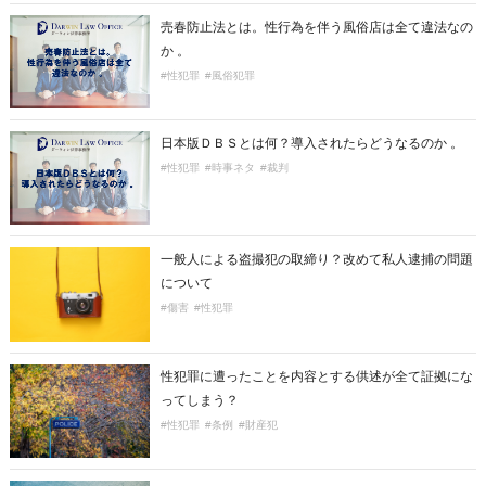
売春防止法とは。性行為を伴う風俗店は全て違法なの
か 。
#性犯罪
#風俗犯罪
日本版ＤＢＳとは何？導入されたらどうなるのか 。
#性犯罪
#時事ネタ
#裁判
一般人による盗撮犯の取締り？改めて私人逮捕の問題
について
#傷害
#性犯罪
性犯罪に遭ったことを内容とする供述が全て証拠にな
ってしまう？
#性犯罪
#条例
#財産犯