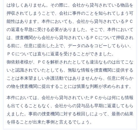
は珍しくありません。その際に、会社から貸与されている物品を
押収されてしまうことで、会社に事件のことを知られてしまう可
能性はあります。本件においても、会社から貸与されているＰＣ
の返還を早急に受ける必要がありました。そこで、本件において
は、捜査機関から会社から貸与されているＰＣについて押収され
る前に、任意に提出した上で、データのみをコピーしてもらい、
ＰＣについては直ちに返還を受けることができました。
御依頼者様が、ＰＣを解析されたとしても違法なものは出てこな
いと認識されていたとしても、無駄な情報を捜査機関に提供する
ことは本来望ましい弁護活動ではありませんから、任意に何らか
の物を捜査機関に提出することには慎重な判断が求められます。
本件においては、会社から貸与されていたＰＣからは何にも情報
も出てくることもなく、会社からの貸与品も早期に返還してもら
えました。事前の捜査機関に対する根回しによって、最善の結果
を得ることが出来た事例と言えるでしょう。