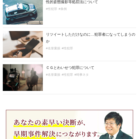
性的姿態撮影等処罰法について
#性犯罪
#条例
リツイートしただけなのに…犯罪者になってしまうの
か
#名誉棄損
#性犯罪
ＣＧとわいせつ犯罪について
#名誉棄損
#性犯罪
#時事ネタ