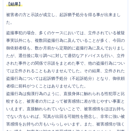
【結果】
被害者の方と示談が成立し、起訴猶予処分を得る事が出来まし
た。
盗撮事犯の場合、多くのケースにおいては、立件されている被疑
事実以外にも、複数回盗撮行為に及んでいることが多く、今回の
御依頼者様も、数か月前から定期的に盗撮行為に及んでおりまし
たが、選任後に取り調べに対して適切なアドバイスも行い、立件
された事件との関係で示談をまとめた事で、他の盗撮行為につい
ては立件されることもありませんでした。その結果、立件された
盗撮行為については起訴猶予処分（不起訴処分）となり、御依頼
者様に前科がつくことはありませんでした。
盗撮行為は痴漢行為のように、直接身体に触れられる性犯罪と比
較すると、被害者の方によって被害感情に差が生じやすい事案と
いえます。直接触れられていないことで、被害感情をほぼお持ち
でない方もいれば、写真が出回る可能性を懸念し、非常に強い被
害感情をお持ちの方もいらっしゃいます。また、被害感情が強く