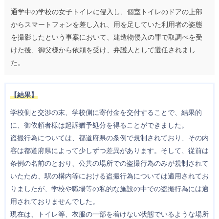
通学中の学校の女子トイレに侵入し、個室トイレのドアの上部
からスマートフォンを差し入れ、用を足していた利用者の姿態
を撮影したという事案において、建造物侵入の罪で取調べを受
けた後、御父様から依頼を受け、弁護人として選任されまし
た。
【結果】
学校側と交渉の末、学校側に寄付金を交付することで、結果的
に、御依頼者様は起訴猶予処分を得ることができました。
盗撮行為については、都道府県の条例で規制されており、その内
容は都道府県によって少しずつ差異があります。そして、従前は
条例の名前のとおり、公共の場所での盗撮行為のみが規制されて
いたため、駅の構内等における盗撮行為については適用されてお
りましたが、学校や職場等の私的な施設の中での盗撮行為には適
用されておりませんでした。
現在は、トイレ等、衣服の一部を着けない状態でいるような場所