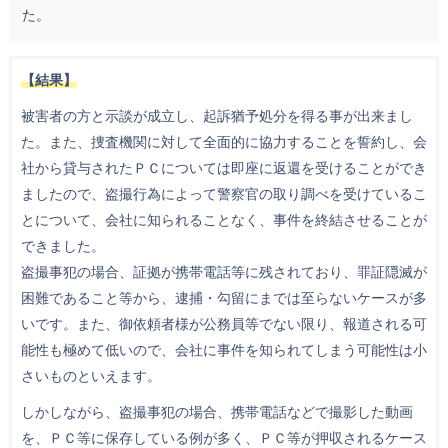
た。
【結果】
被害者の方と示談が成立し、起訴猶予処分を得る事が出来まし
た。また、捜査機関に対して全面的に協力することを誓約し、会
社から貸与されたＰＣについては即座に返還を受けることができ
ましたので、盗撮行為によって警察官の取り調べを受けているこ
とについて、会社に知られることなく、事件を終結させることが
できました。
盗撮事犯の場合、証拠が携帯電話等に残されており、罪証隠滅が
困難であること等から、逮捕・勾留にまでは至らないケースが多
いです。また、御依頼者様が公務員等でない限り、報道される可
能性も極めて低いので、会社に事件を知られてしまう可能性は小
さいものといえます。
しかしながら、盗撮事犯の場合、携帯電話などで撮影した動画
を、ＰＣ等に保存している例が多く、ＰＣ等が押収されるケース