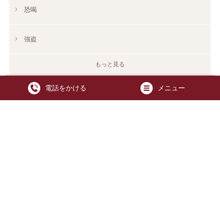
恐喝
強盗
もっと見る
電話をかける
メニュー
トップ
ご相談内容
解決実績
コラム
弁護士紹介
サービス・弁護士費用
【運営】弁護士法人ダーウィン法律事務所（東京弁護士会所
事務所概要・理念
よくある質問
属）
【東京オフィス】
お問い合わせ
English
〒160-0004 東京都新宿区四谷3-1-9 須賀ビル４階・７階
（受付は４階）
【立川オフィス】
〒190-0022 東京都立川市錦町1-4-20 ＴＳＣビル6階