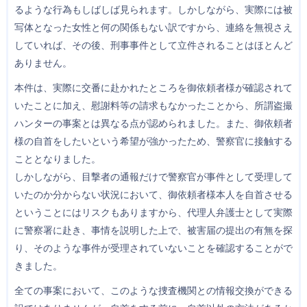
るような行為もしばしば見られます。しかしながら、実際には被
写体となった女性と何の関係もない訳ですから、連絡を無視さえ
していれば、その後、刑事事件として立件されることはほとんど
ありません。
本件は、実際に交番に赴かれたところを御依頼者様が確認されて
いたことに加え、慰謝料等の請求もなかったことから、所謂盗撮
ハンターの事案とは異なる点が認められました。また、御依頼者
様の自首をしたいという希望が強かったため、警察官に接触する
こととなりました。
しかしながら、目撃者の通報だけで警察官が事件として受理して
いたのか分からない状況において、御依頼者様本人を自首させる
ということにはリスクもありますから、代理人弁護士として実際
に警察署に赴き、事情を説明した上で、被害届の提出の有無を探
り、そのような事件が受理されていないことを確認することがで
きました。
全ての事案において、このような捜査機関との情報交換ができる