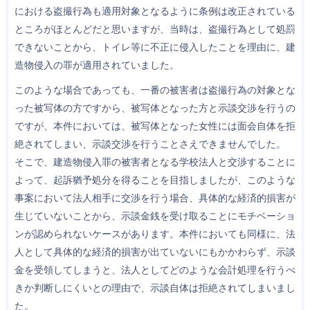
における盗撮行為も適用対象となるように条例は改正されている
ところがほとんどだと思いますが、当時は、盗撮行為として処罰
できないことから、トイレ等に不正に侵入したことを理由に、建
造物侵入の罪が適用されていました。
このような場合であっても、一番の被害者は盗撮行為の対象とな
った被写体の方ですから、被写体となった方と示談交渉を行うの
ですが、本件においては、被写体となった女性には面会自体を拒
絶されてしまい、示談交渉を行うことさえできませんでした。
そこで、建造物侵入罪の被害者となる学校法人と交渉することに
よって、起訴猶予処分を得ることを目指しましたが、このような
事案において法人相手に交渉を行う場合、具体的な経済的損害が
生じていないことから、示談金銭を受け取ることにモチベーショ
ンが認められないケースがあります。本件においても同様に、法
人として具体的な経済的損害が出ていないにもかかわらず、示談
金を受領してしまうと、法人としてどのような会計処理を行うべ
きか判断しにくいとの理由で、示談自体は拒絶されてしまいまし
た。