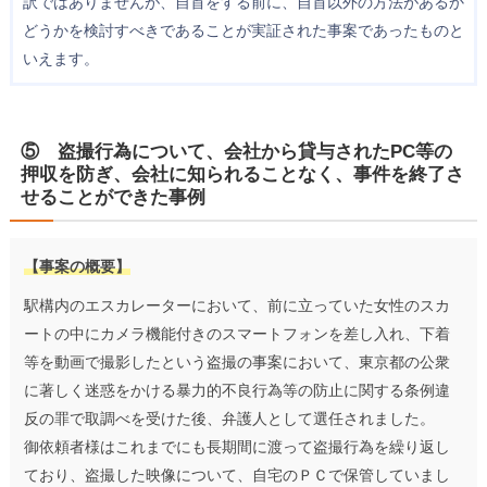
訳ではありませんが、自首をする前に、自首以外の方法があるか
どうかを検討すべきであることが実証された事案であったものと
いえます。
⑤ 盗撮行為について、会社から貸与されたPC等の
押収を防ぎ、会社に知られることなく、事件を終了さ
せることができた事例
【事案の概要】
駅構内のエスカレーターにおいて、前に立っていた女性のスカ
ートの中にカメラ機能付きのスマートフォンを差し入れ、下着
等を動画で撮影したという盗撮の事案において、東京都の公衆
に著しく迷惑をかける暴力的不良行為等の防止に関する条例違
反の罪で取調べを受けた後、弁護人として選任されました。
御依頼者様はこれまでにも長期間に渡って盗撮行為を繰り返し
ており、盗撮した映像について、自宅のＰＣで保管していまし