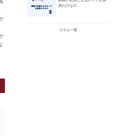
賄賂が犯罪になるのって公務
高
員だけなの
。
が
コラム一覧
が
よ