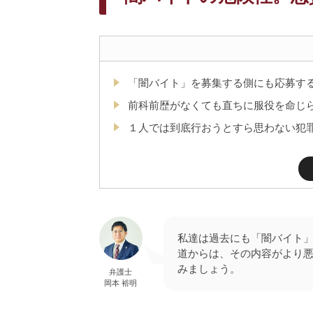
「闇バイト」を募集する側にも応募す
前科前歴がなくても直ちに服役を命じ
１人では到底行おうとすら思わない犯
私達は過去にも「闇バイト
道からは、その内容がより
みましょう。
弁護士
岡本 裕明