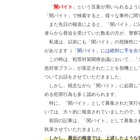
「
闇バイト
」という言葉が用いられるよう
「闇バイト」で検索すると、様々な事件に関
また先日の報道によると、「闇バイト」に応
者らから脅迫を受けていた数名の方が、警察
私達は、以前にも「闇バイト」の危険性につ
があります（
「闇バイト」には絶対に手を出
この時は、犯罪対策閣僚会議において、「Ｓ
急対策プラン」が策定されたことを契機とし
ついてお話をさせていただきました。
しかし、残念ながら「闇バイト」に起因して
める犯罪行為も多く認められます。
特に、「闇バイト」として募集された実行者
いては、大々的に報道されていましたので、
前回の記事は、「闇バイト」として募集され
執筆させていただきました。
しかし、最近の報道では、上述したような強