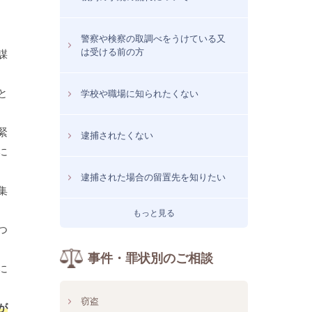
警察や検察の取調べをうけている又
は受ける前の方
謀
と
学校や職場に知られたくない
緊
逮捕されたくない
に
逮捕された場合の留置先を知りたい
集
もっと見る
つ
事件・罪状別のご相談
に
窃盗
が