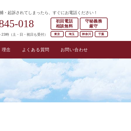
捕・起訴されてしまったら、すぐにお電話ください！
845-018
初回電話
守秘義務
相談無料
厳守
東京
埼玉
神奈川
千葉
～23時（土・日・祝日も受付）
・理念
よくある質問
お問い合わせ