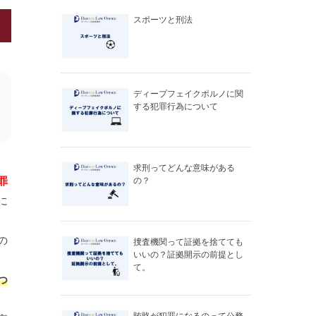
スポーツと刑法
ディープフェイクポルノに関
する犯罪行為について
求刑ってどんな意味がある
罪
の？
に
の
捜査機関って証拠を捨てても
いいの？証拠開示の前提とし
て。
つ