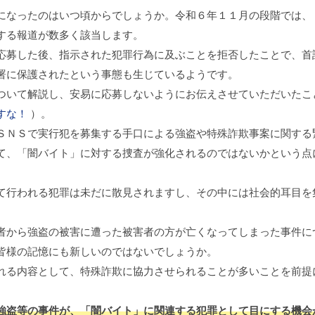
になったのはいつ頃からでしょうか。令和６年１１月の段階では、
する報道が数多く該当します。
募した後、指示された犯罪行為に及ぶことを拒否したことで、首
署に保護されたという事態も生じているようです。
いて解説し、安易に応募しないようにお伝えさせていただいたこ
すな！
）。
ＮＳで実行犯を募集する手口による強盗や特殊詐欺事案に関する
て、「闇バイト」に対する捜査が強化されるのではないかという点
行われる犯罪は未だに散見されますし、その中には社会的耳目を
から強盗の被害に遭った被害者の方が亡くなってしまった事件に
皆様の記憶にも新しいのではないでしょうか。
る内容として、特殊詐欺に協力させられることが多いことを前提
盗等の事件が、「闇バイト」に関連する犯罪として目にする機会